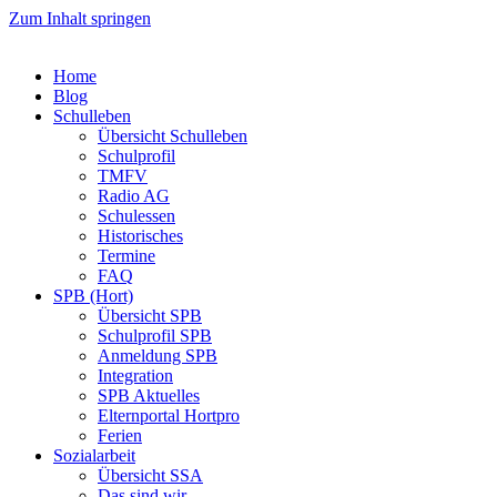
Zum Inhalt springen
Home
Blog
Schulleben
Übersicht Schulleben
Schulprofil
TMFV
Radio AG
Schulessen
Historisches
Termine
FAQ
SPB (Hort)
Übersicht SPB
Schulprofil SPB
Anmeldung SPB
Integration
SPB Aktuelles
Elternportal Hortpro
Ferien
Sozialarbeit
Übersicht SSA
Das sind wir