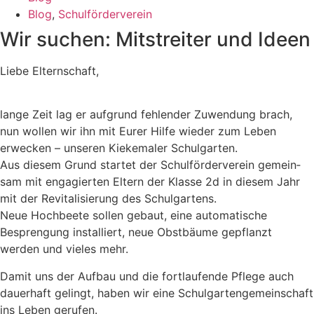
Blog
,
Schulförderverein
Wir suchen:
Mitstreiter
und Ideen
Liebe Elternschaft,
lange Zeit lag er aufgrund feh­lender Zuwendung brach,
nun wollen wir ihn mit Eurer Hilfe wie­der zum Leben
erwecken – un­se­ren Kiekemaler Schul­gar­ten.
Aus diesem Grund startet der Schul­för­der­verein ge­mein­
sam mit en­ga­gierten Eltern der Klasse 2d in diesem Jahr
mit der Re­vi­ta­li­sie­rung des Schul­gar­tens.
Neue Hoch­beete sol­len gebaut, eine auto­ma­tische
Besprengung in­stal­liert, neue Obstbäume ge­pflanzt
werden und vieles mehr.
Damit uns der Aufbau und die fort­laufende Pflege auch
dauer­haft gelingt, haben wir eine Schul­gartengemeinschaft
ins Leben ge­rufen.