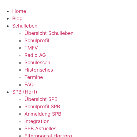
Zum
Inhalt
Home
springen
Blog
Schulleben
Übersicht Schulleben
Schulprofil
TMFV
Radio AG
Schulessen
Historisches
Termine
FAQ
SPB (Hort)
Übersicht SPB
Schulprofil SPB
Anmeldung SPB
Integration
SPB Aktuelles
Elternportal Hortpro