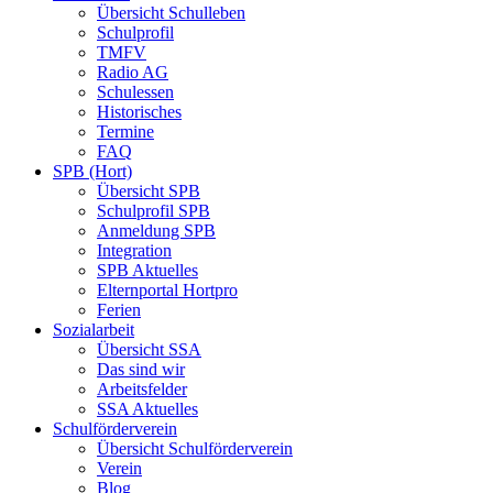
Übersicht Schulleben
Schulprofil
TMFV
Radio AG
Schulessen
Historisches
Termine
FAQ
SPB (Hort)
Übersicht SPB
Schulprofil SPB
Anmeldung SPB
Integration
SPB Aktuelles
Elternportal Hortpro
Ferien
Sozialarbeit
Übersicht SSA
Das sind wir
Arbeitsfelder
SSA Aktuelles
Schulförderverein
Übersicht Schulförderverein
Verein
Blog