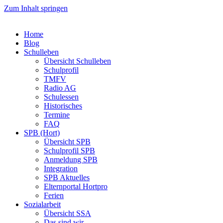
Zum Inhalt springen
Home
Blog
Schulleben
Übersicht Schulleben
Schulprofil
TMFV
Radio AG
Schulessen
Historisches
Termine
FAQ
SPB (Hort)
Übersicht SPB
Schulprofil SPB
Anmeldung SPB
Integration
SPB Aktuelles
Elternportal Hortpro
Ferien
Sozialarbeit
Übersicht SSA
Das sind wir