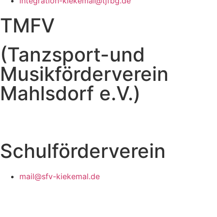
integration-kiekemal@tjfbg.de
TMFV
(Tanzsport-und
Musikförderverein
Mahlsdorf e.V.)
Schulförderverein
mail@sfv-kiekemal.de