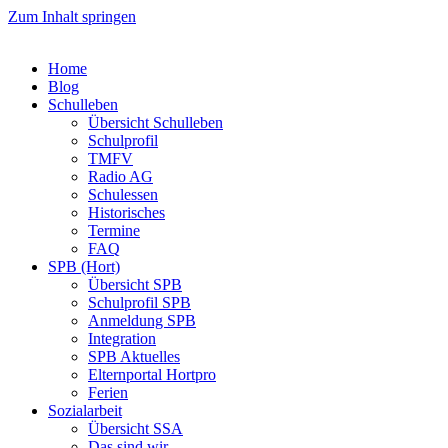
Zum Inhalt springen
Home
Blog
Schulleben
Übersicht Schulleben
Schulprofil
TMFV
Radio AG
Schulessen
Historisches
Termine
FAQ
SPB (Hort)
Übersicht SPB
Schulprofil SPB
Anmeldung SPB
Integration
SPB Aktuelles
Elternportal Hortpro
Ferien
Sozialarbeit
Übersicht SSA
Das sind wir