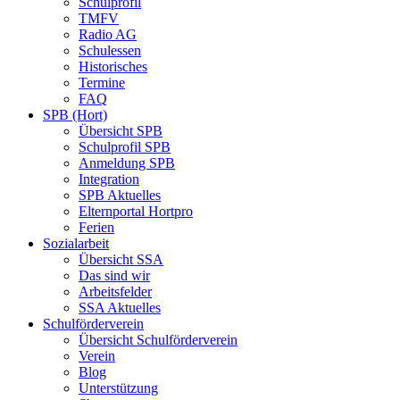
Schulprofil
TMFV
Radio AG
Schulessen
Historisches
Termine
FAQ
SPB (Hort)
Übersicht SPB
Schulprofil SPB
Anmeldung SPB
Integration
SPB Aktuelles
Elternportal Hortpro
Ferien
Sozialarbeit
Übersicht SSA
Das sind wir
Arbeitsfelder
SSA Aktuelles
Schulförderverein
Übersicht Schulförderverein
Verein
Blog
Unterstützung