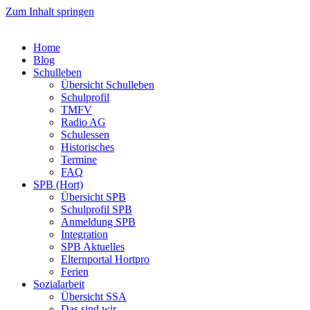
Zum Inhalt springen
Home
Blog
Schulleben
Übersicht Schulleben
Schulprofil
TMFV
Radio AG
Schulessen
Historisches
Termine
FAQ
SPB (Hort)
Übersicht SPB
Schulprofil SPB
Anmeldung SPB
Integration
SPB Aktuelles
Elternportal Hortpro
Ferien
Sozialarbeit
Übersicht SSA
Das sind wir