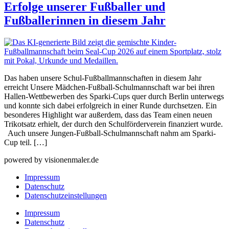
Erfolge unserer Fußballer und
Fußballerinnen in diesem Jahr
Das haben unsere Schul-Fußball­mann­schaften in diesem Jahr
erreicht Unsere Mädchen-Fußball-Schul­mann­schaft war bei ihren
Hallen-Wett­be­wer­ben des Sparki-Cups quer durch Berlin unter­wegs
und konnte sich da­bei erfolg­reich in einer Runde durch­setzen. Ein
be­son­deres High­light war außer­dem, dass das Team einen neuen
Trikot­satz er­hielt, der durch den Schul­för­der­ver­ein fi­nan­ziert wurde.
Auch un­se­re Jun­gen-Fuß­ball-Schul­mann­schaft nahm am Sparki-
Cup teil. […]
powered by visionenmaler.de
Impressum
Datenschutz
Datenschutzeinstellungen
Impressum
Datenschutz