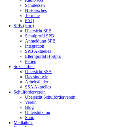
Radio AG
Schulessen
Historisches
Termine
FAQ
SPB (Hort)
Übersicht SPB
Schulprofil SPB
Anmeldung SPB
Integration
SPB Aktuelles
Elternportal Hortpro
Ferien
Sozialarbeit
Übersicht SSA
Das sind wir
Arbeitsfelder
SSA Aktuelles
Schulförderverein
Übersicht Schulförderverein
Verein
Blog
Unterstützung
Shop
Mediathek