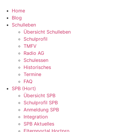
Zum
Inhalt
Home
springen
Blog
Schulleben
Übersicht Schulleben
Schulprofil
TMFV
Radio AG
Schulessen
Historisches
Termine
FAQ
SPB (Hort)
Übersicht SPB
Schulprofil SPB
Anmeldung SPB
Integration
SPB Aktuelles
Elternportal Hortpro