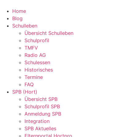
Zum
Inhalt
Home
springen
Blog
Schulleben
Übersicht Schulleben
Schulprofil
TMFV
Radio AG
Schulessen
Historisches
Termine
FAQ
SPB (Hort)
Übersicht SPB
Schulprofil SPB
Anmeldung SPB
Integration
SPB Aktuelles
Elternportal Hortpro